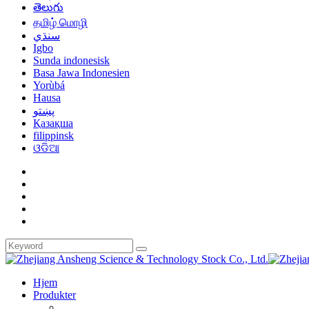
తెలుగు
தமிழ் மொழி
سنڌي
Igbo
Sunda indonesisk
Basa Jawa Indonesien
Yorùbá
Hausa
پښتو
Қазақша
filippinsk
ଓଡିଆ
Hjem
Produkter