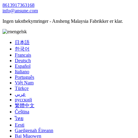
8613917363168
info@ansune.com
Ingen takstbekymringer - Ansheng Malaysia Fabrikker er klar.
engelsk
日本語
한국어
Français
Deutsch
Español
Italiano
Português
Việt Nam
Türkçe
عربي
русский
繁體中文
Čeština
ไทย
Eesti
Gaeilgenah Éireann
Bai Miaowen