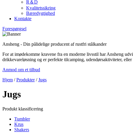
R＆D
Kvalitetssikring
Bæredygtighed
Kontakte
Forespørgsel
Ansheng - Din pålidelige producent af rustfri stålkander
For at imødekomme kravene fra en moderne livsstil har Ansheng udvi
drikkevareløsning og er perfekte til
camping, udendørsaktiviteter
, eller
Anmod om et tilbud
Hjem
/
Produkter
/
Jugs
Jugs
Produkt klassificering
Tumbler
Krus
Shakers