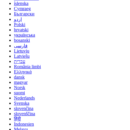
íslenska
Cymraeg
Български
اردو
Polski
hrvatski
українська
bosanski
فارسی
Lietuvių
Latviešu
עברית
România limbi
Ελληνικά
dansk
magyar
Norsk
suomi
Nederlands
Svenska
slovenčina
slovenščina
हिंदी
Indonesien
Melayu