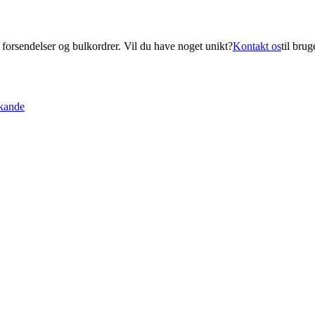
 forsendelser og bulkordrer. Vil du have noget unikt?
Kontakt os
til bru
kande