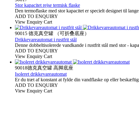
Stor kapacitet rejse termisk flaske
Den termoflaske med stor kapacitet er specielt designet til lan
ADD TO ENQUIRY
View Enquiry Cart
90015 德克真空罐 （可折叠底座）
Drikkevareautomat i rustfrit stål
Denne dobbeltisolerede vandkande i rustfrit stål med stor - kap
ADD TO ENQUIRY
View Enquiry Cart
90018德克真空罐 高脚底座
Isoleret drikkevareautomat
Er du træt af konstant at fylde din vandflaske op eller beskæftig
ADD TO ENQUIRY
View Enquiry Cart