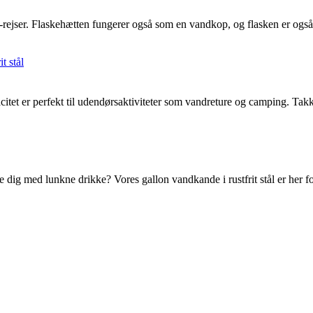
ge-rejser. Flaskehætten fungerer også som en vandkop, og flasken er ogs
acitet er perfekt til udendørsaktiviteter som vandreture og camping. Ta
e dig med lunkne drikke? Vores gallon vandkande i rustfrit stål er her fo
Load More Products