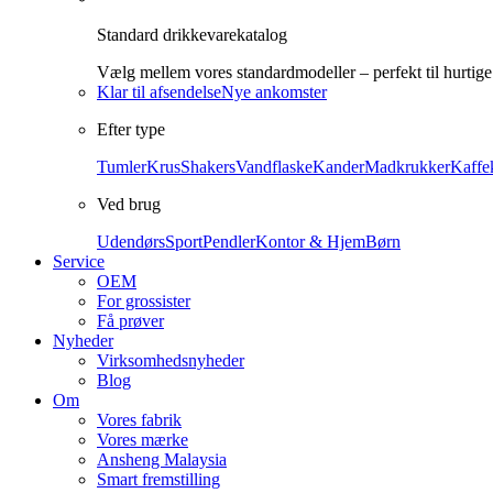
Standard drikkevarekatalog
Vælg mellem vores standardmodeller – perfekt til hurtige
Klar til afsendelse
Nye ankomster
Efter type
Tumler
Krus
Shakers
Vandflaske
Kander
Madkrukker
Kaffe
Ved brug
Udendørs
Sport
Pendler
Kontor & Hjem
Børn
Service
OEM
For grossister
Få prøver
Nyheder
Virksomhedsnyheder
Blog
Om
Vores fabrik
Vores mærke
Ansheng Malaysia
Smart fremstilling