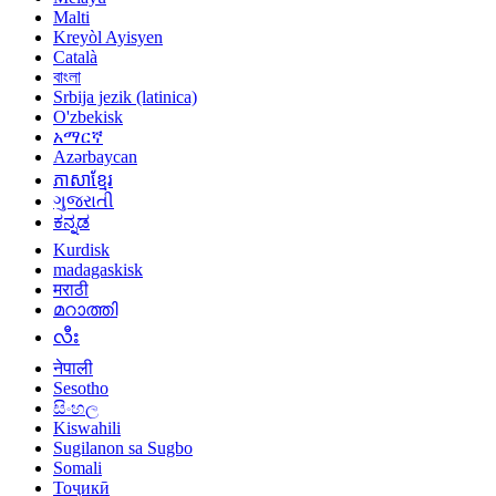
Malti
Kreyòl Ayisyen
Català
বাংলা
Srbija jezik (latinica)
O'zbekisk
አማርኛ
Azərbaycan
ភាសាខ្មែរ
ગુજરાતી
ಕನ್ನಡ
Kurdisk
madagaskisk
मराठी
മറാത്തി
လီး
नेपाली
Sesotho
සිංහල
Kiswahili
Sugilanon sa Sugbo
Somali
Тоҷикӣ